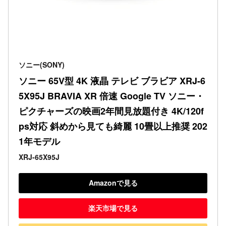
ソニー(SONY)
ソニー 65V型 4K 液晶 テレビ ブラビア XRJ-6
5X95J BRAVIA XR 倍速 Google TV ソニー・
ピクチャーズの映画2年間見放題付き 4K/120f
ps対応 斜めから見ても綺麗 10畳以上推奨 202
1年モデル
XRJ-65X95J
Amazonで見る
楽天市場で見る