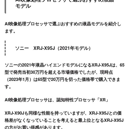
モデル
AI映像処理プロセッサで選ぶおすすめの液晶モデルを紹介し
ます。
ソニー XRJ-X95J（2021年モデル）
ソニーの2021年液晶ハイエンドモデルになるXRJ-X95Jは、65
型で発売当初30万円を超える市場価格でしたが、現時点
（2023年1月）は65型で20万円を切った価格帯で購入できま
す。
AI映像処理プロセッサは、
認知特性プロセッサ「XR」
XRJ-X90Jも同様な性能を持っていますが、XRJ-X95Jとの価
格差がなくなっていることを考えると最上位となるXRJ-X95J
の方がお買い得感があります。