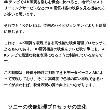
4Kテレビで４K画質を楽しむ機会に比べると、地デジやスト
リーミングサービスなどのHD画質相当の映像を見る機会の方
が多いと思います。
それでも４Kテレビは、従来のハイビジョンテレビよりも綺麗
に感じます。
これは、４K画質を表現できる高性能な映像処理プロセッサに
よるものであり、HD画質相当の映像をテレビ映す際にも、４
Kテレビで最適な映像表現になるように制御しているからで
す。
この制御は、映像を瞬時に判断できるデータベースとAIによ
って実現しており、そこに高輝度で色域の広い再現できるハ
ードが加われば、映像表現の質の向上につながります。
ソニーの映像処理プロセッサの進化