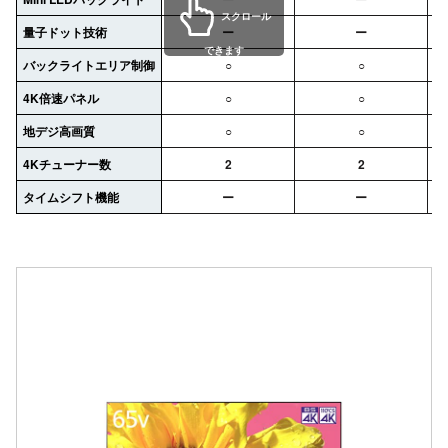
スクロール
量子ドット技術
ー
ー
できます
バックライトエリア制御
○
○
4K倍速パネル
○
○
地デジ高画質
○
○
4Kチューナー数
2
2
タイムシフト機能
ー
ー