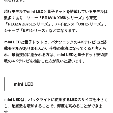
現行モデルでｍini LEDと量子ドットを搭載しているモデルは
数多くあり、ソニー「BRAVIA X95Kシリーズ」や東芝
「REGZA Z875Lシリーズ」、ハイセンス「U9Hシリーズ」、
シャープ「EP1シリーズ」などになります。
ｍini LEDと量子ドットは、パナソニックの４Kテレビには搭
載モデルがありませんが、今後の主流になってくると考えら
れ、最新技術に惹かれる方は、ｍini LEDと量子ドット技術搭
載の４Kテレビを検討した方が良いと思います。
ｍini LED
ｍini LEDは、バックライトに使用するLEDのサイズを小さく
し、配置数を増加することで、輝度を高めることができま
す。