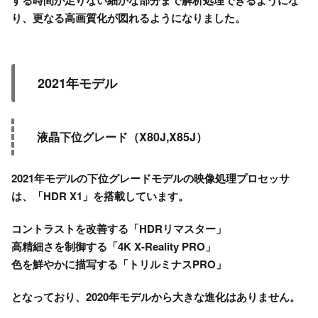
り、更なる高画質化が図れるようになりました。
2021年モデル
液晶下位グレード（X80J,X85J）
2021年モデルの下位グレードモデルの映像処理プロセッサ
は、
「HDR X1」を搭載
しています。
コントラストを改善する
「HDRリマスター」
高精細さを制御する
「4K X-Reality PRO」
色を鮮やかに描写する
「トリルミナスPRO」
となっており、2020年モデルから大きな進化はありません。