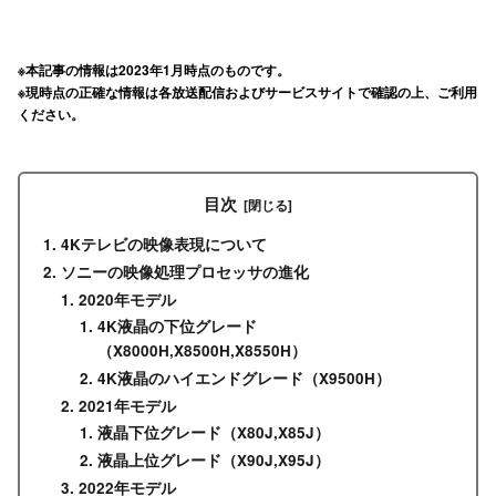
※本記事の情報は2023年1月時点のものです。
※現時点の正確な情報は各放送配信およびサービスサイトで確認の上、ご利用
ください。
目次
4Kテレビの映像表現について
ソニーの映像処理プロセッサの進化
2020年モデル
4K液晶の下位グレード
（X8000H,X8500H,X8550H）
4K液晶のハイエンドグレード（X9500H）
2021年モデル
液晶下位グレード（X80J,X85J）
液晶上位グレード（X90J,X95J）
2022年モデル