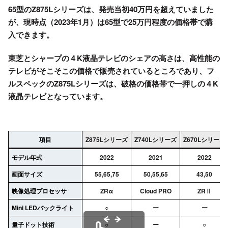
65型のZ875Lシリーズは、発売当初40万円を超えていました
が、現時点（2023年1月）は65型で25万円程度の価格帯で購
入できます。
東芝とシャープの４K液晶テレビのシェアの高さは、高性能の
テレビがそこそこの価格で販売されているところであり、フ
ルスペックのZ875Lシリーズは、破格の価格帯で一押しの４K
液晶テレビとなっています。
項目
Z875Lシリーズ
Z740Lシリーズ
Z670Lシリーズ
モデル年式
2022
2021
2022
画面サイズ
55,65,75
50,55,65
43,50
映像処理プロセッサ
ZRα
Cloud PRO
ZRⅡ
Mini LEDバックライト
○
ー
ー
量子ドット技術
○
ー
○