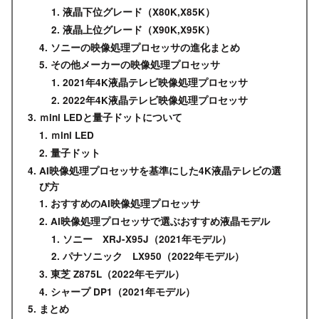
液晶下位グレード（X80K,X85K）
液晶上位グレード（X90K,X95K）
ソニーの映像処理プロセッサの進化まとめ
その他メーカーの映像処理プロセッサ
2021年4K液晶テレビ映像処理プロセッサ
2022年4K液晶テレビ映像処理プロセッサ
ｍini LEDと量子ドットについて
ｍini LED
量子ドット
AI映像処理プロセッサを基準にした4K液晶テレビの選
び方
おすすめのAI映像処理プロセッサ
AI映像処理プロセッサで選ぶおすすめ液晶モデル
ソニー XRJ-X95J（2021年モデル）
パナソニック LX950（2022年モデル）
東芝 Z875L（2022年モデル）
シャープ DP1（2021年モデル）
まとめ