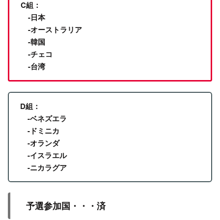
C組：
-日本
-オーストラリア
-韓国
-チェコ
-台湾
D組：
-ベネズエラ
-ドミニカ
-オランダ
-イスラエル
-ニカラグア
予選参加国・・・済