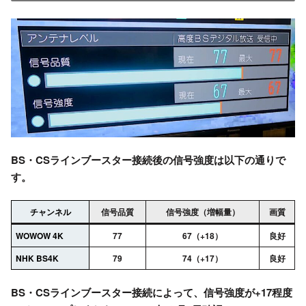
BS・CSラインブースター接続後の信号強度は以下の通りで
す。
チャンネル
信号品質
信号強度（増幅量）
画質
WOWOW 4K
77
67（+18）
良好
NHK BS4K
79
74（+17）
良好
BS・CSラインブースター接続によって、信号強度が+17程度