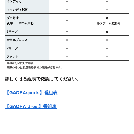
インディカー
○
○
（インディ500）
○
○
プロ野球
✖️
○
阪神・日本ハム中心
一部ファーム戦あり
Jリーグ
○
✖️
全日本プロレス
○
○
Vリーグ
○
○
アメフト
○
○
番組表を比較して確認。
実際の違いは都度番組表での確認が必要です。
詳しくは番組表で確認してください。
【GAORAsports】番組表
【GAORA Bros.】番組表