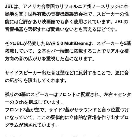
JBLは、アメリカ合衆国カリフォルニア州ノースリッジに本
拠地を置く世界有数の音響機器製造会社で、スピーカーの性
能には定評があり映画館でも多く使用されています。JBLの
音響機器を選択すれば間違いないとも言えるほどです。
そのJBLが発売したBAR 5.0 MultiBeamは、スピーカーを5基
搭載していて、２基をバー端部に搭載することでリアルな横
方向の音の広がりを重視した点になります。
サイドスピーカー出た音は壁などに反射することで、更に音
の広がりを演出してくれます。
残りの3基
のスピーカーは
フロント
に配置され、左右＋センタ
ーの３chを構成しています。
フロント3基が主で、サイド2基がサラウンドと言う位置づけ
になっていて、ここの疑似的に立体的な音場を作り出すプロ
グラムが施されています。