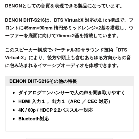
DENONとしての音質を表現できる製品になっています。
DENON DHT-S216は、DTS Virtual:X 対応の2.1ch構成で、フ
ロントに
45mm×90mm 楕円形ミッドレンジ×2基
を搭載し、ウ
ーファーを底面に向けて
75mm×2基
を搭載しています。
このスピーカー構成でバーチャル3Dサラウンド技術「DTS
Virtual:X」により、後方や頭上も含むあらゆる方向からの音
に包み込まれるイマーシブオーディオを体感できます。
DENON DHT-S216その他の特長
ダイアログエンハンサーで人の声を聞き取りやすく
HDMI 入力１， 出力１（ARC ／ CEC 対応）
4K / 60p / HDCP 2.2パススルー対応
Bluetooth対応