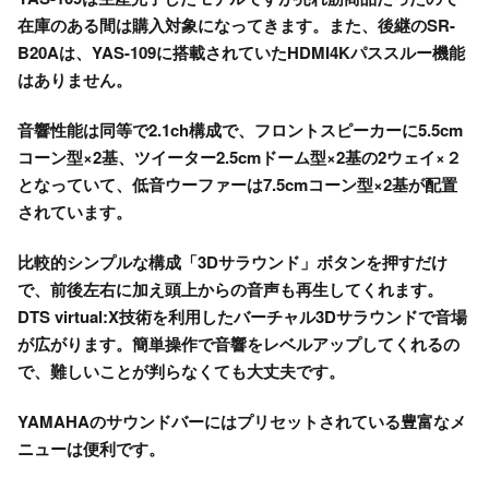
在庫のある間は購入対象になってきます。また、後継の
SR-
B20A
は、
YAS-109
に搭載されていたHDMI4Kパススルー機能
はありません。
音響性能は同等で2.1ch構成で、フロントスピーカーに
5.5cm
コーン型×2基
、ツイーター
2.5cmドーム型×2基
の2ウェイ×２
となっていて、低音ウーファーは
7.5cmコーン型×2基
が配置
されています。
比較的シンプルな構成
「3Dサラウンド」ボタン
を押すだけ
で、前後左右に加え
頭上からの音声も再生
してくれます。
DTS virtual:X技術を利用したバーチャル3Dサラウンドで音場
が広がります。簡単操作で音響をレベルアップしてくれるの
で、
難しいことが判らなくても大丈夫
です。
YAMAHAのサウンドバーにはプリセットされている豊富なメ
ニューは便利です。