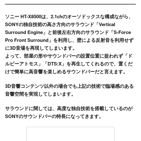
ソニー
HT-X8500
は、2.1chのオーソドックスな構成ながら、
SONYの独自技術の高さ方向のサラウンド「Vertical
Surround Engine」と前後左右方向のサラウンド「S-Force
Pro Front Surround」を利用し、
壁による反射音を利用せず
に3D音場を再現
してしまいます。
よって、
部屋の形やサウンドバーの設置位置に捉われず
「ド
ルビーアトモス」「DTS:X」を再生してくれるので、
置くだ
けで簡単に高音響を楽しめるサウンドバー
だと言えます。
3D音響コンテンツ以外の場合でも上記の技術で臨場感のある
音響空間を実現
してしまいます。
サラウンドに関しては、
高度な独自技術を搭載
しているのが
SONYのサウンドバーの特長
になってきます。