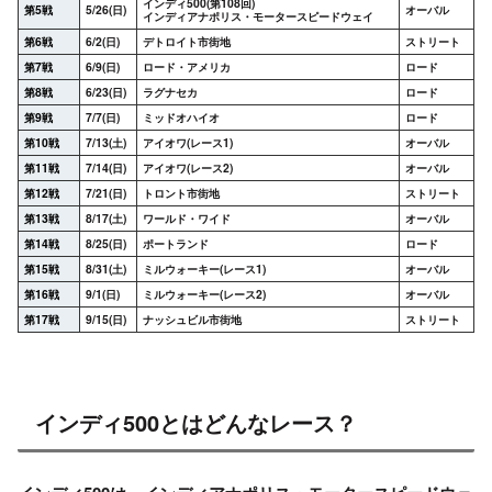
インディ500(第108回)
第5戦
5/26(日)
オーバル
インディアナポリス・モータースピードウェイ
第6戦
6/2(日)
デトロイト市街地
ストリート
第7戦
6/9(日)
ロード・アメリカ
ロード
第8戦
6/23(日)
ラグナセカ
ロード
第9戦
7/7(日)
ミッドオハイオ
ロード
第10戦
7/13(土)
アイオワ(レース1)
オーバル
第11戦
7/14(日)
アイオワ(レース2)
オーバル
第12戦
7/21(日)
トロント市街地
ストリート
第13戦
8/17(土)
ワールド・ワイド
オーバル
第14戦
8/25(日)
ポートランド
ロード
第15戦
8/31(土)
ミルウォーキー(レース1)
オーバル
第16戦
9/1(日)
ミルウォーキー(レース2)
オーバル
第17戦
9/15(日)
ナッシュビル市街地
ストリート
インディ500とはどんなレース？