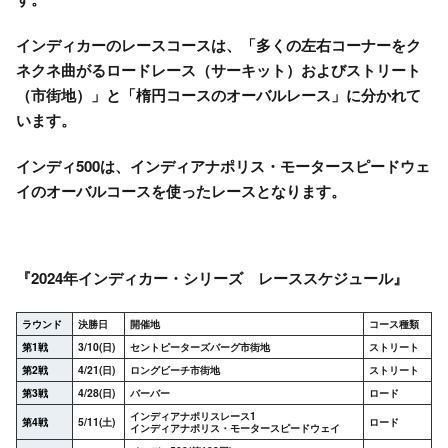
インディカー
のレースコースは、「多くの左右コーナーをク
ネクネ曲がるロードレース（サーキット）およびストリート
（市街地）」と「楕円コースのオーバルレース」に分かれて
います。
インディ500
は、インディアナポリス・モータースピードウェ
イのオーバルコースを使ったレースとなります。
『2024年インディカー・シリーズ レーススケジュール』
ラウンド
決勝日
開催地
コース種類
第1戦
3/10(日)
セントピーターズバーグ市街地
ストリート
第2戦
4/21(日)
ロングビーチ市街地
ストリート
第3戦
4/28(日)
バーバー
ロード
インディアナポリスレース1
第4戦
5/11(土)
ロード
インディアナポリス・モータースピードウェイ