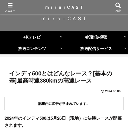
コンテンツへスキップ
ｍｉｒａｉＣＡＳＴ
メニュー
検索
ｍｉｒａｉＣＡＳＴ
4Kテレビ
4K受信/視聴
放送コンテンツ
放送配信サービス
インディ500とはどんなレース？[基本の
基]最高時速380kmの高速レース
2024.06.06
記事内に広告が含まれています。
2024年
の
インディ500
は
5月26日（現地）
に決勝レースが開催
されます。