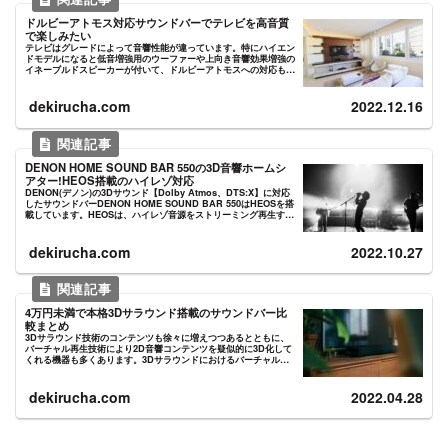
ドルビーアトモス対応サウンドバーでテレビを高音質
で楽しみたい
テレビはグレードによって音響性能が違っています。特にハイエン
ドモデルになると低音増強用のウーファーや上向き音響効果増強の
イネーブルドスピーカーが付いて、ドルビーアトモスへの対応も万
全なモデルもあります。それ以外のグレードでは、画質が良くて
も...
dekirucha.com
2022.12.16
DENON HOME SOUND BAR 550の3D音響ホームシ
アター!HEOS搭載のハイレゾ対応
DENON(デノン)の3Dサウンド【Dolby Atmos、DTS:X】に対応
したサウンドバーDENON HOME SOUND BAR 550はHEOSを搭
載しています。HEOSは、ハイレゾ音源をストリーミング再生する
DENON（デノン）お...
dekirucha.com
2022.10.27
4万円未満で本格3Dサラウンド搭載のサウンドバー比
較まとめ
3Dサラウンド技術のコンテンツも徐々に増えつつあるとともに、
バーチャル再生技術により2D音響コンテンツを疑似的に3D化して
くれる機器も多くあります。3Dサラウンドにおけるバーチャル再
生技術とは、前後・左右に加えて高さ方向の音源も再現するバー...
dekirucha.com
2022.04.28