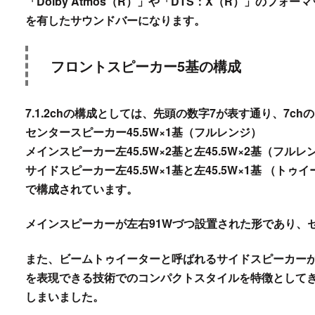
「Dolby Atmos（R）」や「DTS：X（R）」の
を有したサウンドバーになります。
フロントスピーカー5基の構成
7.1.2chの構成としては、先頭の数字7が表す通り、7
センタースピーカー45.5W×1基（フルレンジ）
メインスピーカー左45.5W×2基と左45.5W×2基（フルレ
サイドスピーカー左45.5W×1基と左45.5W×1基 （トゥ
で構成されています。
メインスピーカーが左右91Wづつ設置された形であり、
また、ビームトゥイーターと呼ばれるサイドスピーカーが目
を表現できる技術でのコンパクトスタイルを特徴として
しまいました。