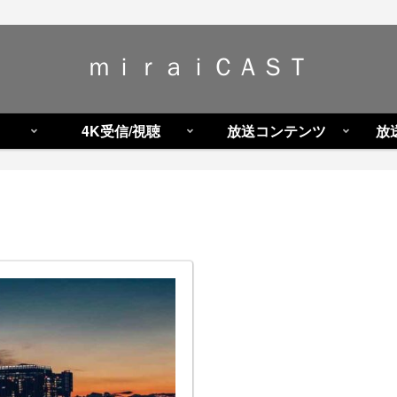
ｍｉｒａｉＣＡＳＴ
4K受信/視聴
放送コンテンツ
放