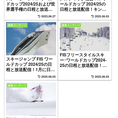
ドカップ2024/25および世
ールドカップ 2024/25の
界選手権の日程と放送配
日程と放送配信！キン
信！
グ・オブ・スキーを決め
2023.06.27
2025.06.03
る競技
放送コンテンツ
放送コンテンツ
FISフリースタイルスキ
スキージャンプ FIS ワー
ー･ワールドカップ2024-
ルドカップ 2024/25の日
25の日程と放送配信！世
程と放送配信！1月に日本
界選手権はスイス エンガ
[札幌,蔵王]でも開催
ディン
2025.06.03
2025.06.03
放送コンテンツ