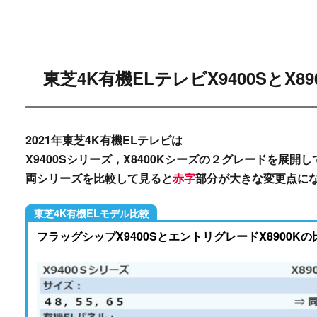
東芝4K有機ELテレビX9400SとX8
2021年東芝4K有機ELテレビは
X9400S
シリーズ，
X8400K
シーズの２グレードを展開し
両シリーズを
比較
して見ると
赤字
部分が大きな変更点に
東芝4K有機ELモデル比較
フラッグシップX9400SとエントリグレードX8900Kの