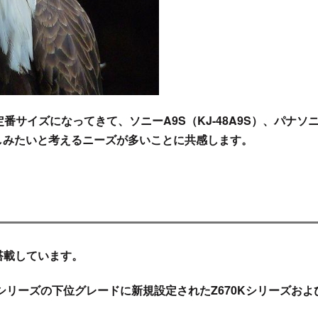
定番サイズになってきて、ソニーA9S（
KJ-48A9S
）、パナソ
しみたいと考えるニーズが多い
ことに共感します。
搭載しています。
XSシリーズの下位グレードに新規設定されたZ670Kシリーズおよ