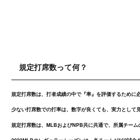
規定打席数って何？
規定打席数は、打者成績の中で
『率』を評価
するために
少ない打席数での打率は、数字が良くても、実力として
規定打席数は、MLBおよびNPB共に共通で、所属チームの