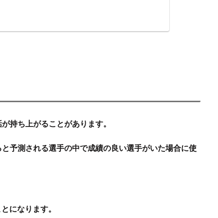
話が持ち上がることがあります。
ると予測される選手の中で成績の良い選手がいた場合に使
ことになります。