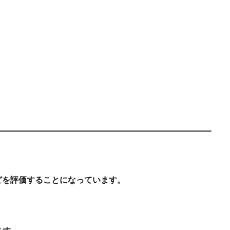
どを評価することになっています。