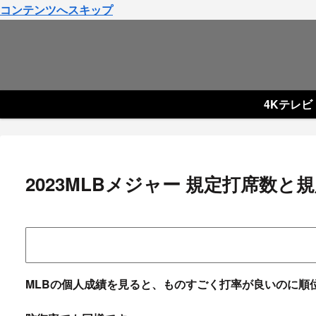
コンテンツへスキップ
4Kテレビ
2023MLBメジャー 規定打席数
MLBの個人成績を見ると、ものすごく打率が良いのに順