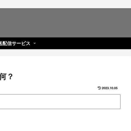
送配信サービス
て何？
2023.10.05