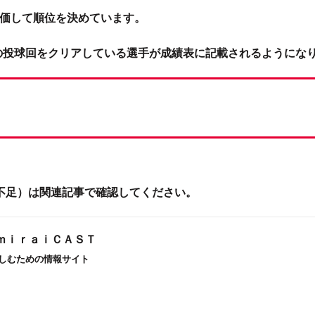
価して順位を決めています。
の投球回をクリアしている選手が成績表に記載されるようにな
過不足）は関連記事で確認してください。
D | ｍｉｒａｉＣＡＳＴ
しむための情報サイト