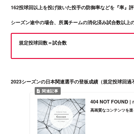
162投球回以上を投げ抜いた投手の防御率などを
『率』
評
シーズン途中の場合、所属チームの消化済み試合数以上
規定投球回数＝試合数
2023シーズンの日本関連選手の登板成績（規定投球回
404 NOT FOUN
高画質なコンテンツを楽