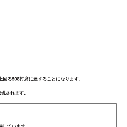
上回る508打席に達することになります。
表現されます。
持しています。