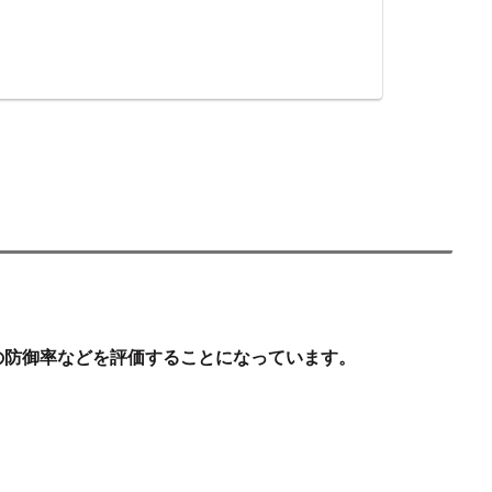
の防御率などを評価することになっています。
。