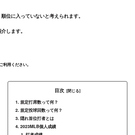
、順位に入っていないと考えられます。
紹介します。
ご利用ください。
目次
規定打席数って何？
規定投球回数って何？
隠れ首位打者とは
2023MLB個人成績
打者成績