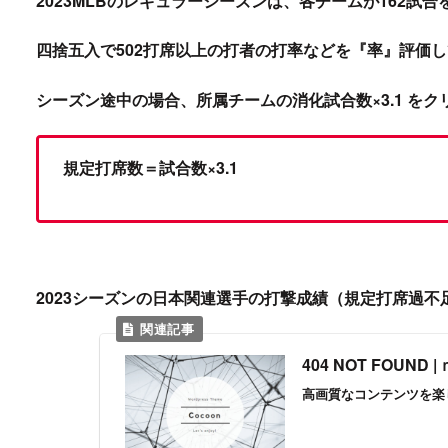
2023MLBのレギュラーシーズンは、各チームが162試合を
四捨五入で502打席以上の打者の打率などを
『率』
評価し
シーズン途中の場合、所属チームの消化試合数×3.1 を
規定打席数＝試合数×3.1
2023シーズンの日本関連選手の打撃成績（規定打席過
404 NOT FOUN
高画質なコンテンツを楽