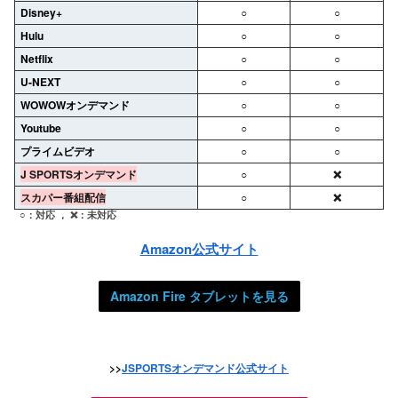
Disney+
○
○
Hulu
○
○
Netflix
○
○
U-NEXT
○
○
WOWOWオンデマンド
○
○
Youtube
○
○
プライムビデオ
○
○
J SPORTSオンデマンド
○
❌
スカパー番組配信
○
❌
○：対応 ， ❌：未対応
Amazon公式サイト
Amazon Fire タブレットを見る
>>
JSPORTSオンデマンド公式サイト