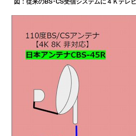
図：従来のBS･CS受信システムに４Ｋテレ