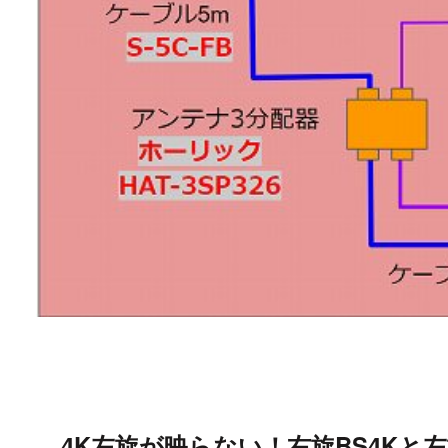
4K左旋が映らない！右旋BS4Kと