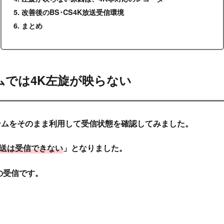
改善後のBS･CS4K放送受信環境
まとめ
テムでは4K左旋が映らない
テム
をそのまま利用して受信状態を確認してみました。
送は受信できない
」となりました
。
の受信
です。