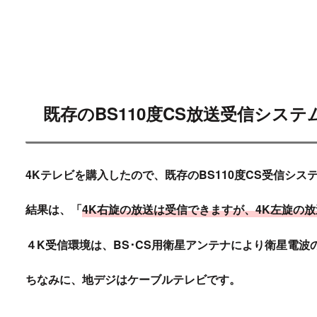
既存のBS110度CS放送受信シス
4Kテレビを購入したので、
既存のBS110度CS受信シス
結果は、「
4K
右旋
の放送は受信できますが、4K
左旋
の放
４K受信環境は、
BS･CS用衛星アンテナにより衛星電波
ちなみに、地デジはケーブルテレビです。