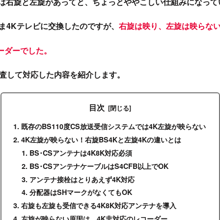
は右旋と左旋があって
と、ちょっとややこしい仕組みになって
まま4Kテレビに交換したのですが、
右旋は映り、左旋は映らな
ーダーでした。
調査して対応した内容を紹介します。
目次
既存のBS110度CS放送受信システムでは4K左旋が映らない
4K左旋が映らない！右旋BS4Kと左旋4Kの違いとは
BS･CSアンテナは4K8K対応必須
BS･CSアンテナケーブルはS4CFB以上でOK
アンテナ接栓はとりあえず4K対応
分配器はSHマークがなくてもOK
右旋も左旋も受信できる4K8K対応アンテナを導入
左旋が映らない原因は、4K非対応のレコーダー