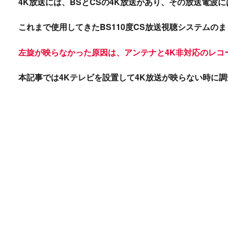
4K放送には、BSとCSの4K放送があり、その
放送電波に
これまで使用してきたBS110度CS放送視聴システムの
左旋が映らなかった原因は、アンテナと4K非対応のレコ
本記事では4Kテレビを設置して4K放送が映らない時に