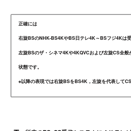
正確には
右旋BSのNHK-BS4KやBS日テレ4K～BSフジ4Kは
左旋BSのザ・シネマ4Kや4KQVCおよび左旋CS全
状態です。
※以降の表現では右旋BSをBS4K，左旋を代表してC