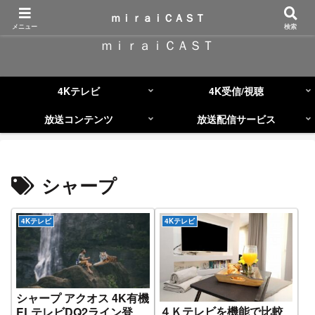
コンテンツへスキップ
ｍｉｒａｉＣＡＳＴ
メニュー
検索
ｍｉｒａｉＣＡＳＴ
4Kテレビ
4K受信/視聴
放送コンテンツ
放送配信サービス
シャープ
4Kテレビ
4Kテレビ
シャープ アクオス 4K有機
４Ｋテレビを機能で比較
ELテレビDQ2ライン登