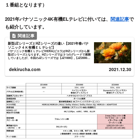
１番組となります）
2021年パナソニック4K有機ELテレビに付いては、
関連記事
で
も紹介しています。
新型JZシリーズとHZシリーズの違い【2021年春パナ
ソニック４Ｋ有機ＥＬテレビ】
パナソニック有機ＥＬテレビVIERA(ビエラ)がHZシリーズから新
型JZシリーズとなります。HZシリーズでは３つのグレードで展開
していましたが、今回のJZシリーズでは【JZ1000】,【JZ2000】
の２つのグレードで発表されています。旧型...
dekirucha.com
2021.12.30