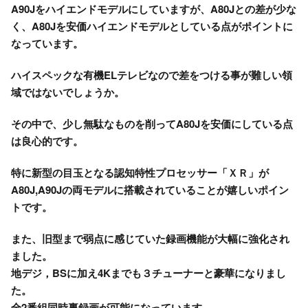
A90Jをハイエンドモデルにしていますが、A80Jとの差が少な
く、A80Jを安価ハイエンドモデルとしている点がポイントに
なっています。
ハイスペックな有機ELテレビなので差をつける事が難しい領
域ではないでしょうか。
その中で、少し無駄なものを削ってA80Jを安価にしている点
は良心的です。
特に新型の目玉となる
認知特性プロセッサー「ＸＲ」
が
A80J,A90Jの
両モデルに搭載
されていることが嬉しいポイン
トです。
また、旧型まで弱点に感じていた録画機能が大幅に強化され
ました。
地デジ，BSに加え4Kまでも３チューナーと豪華になりまし
た。
全2番組同時裏録画が可能
になっています。