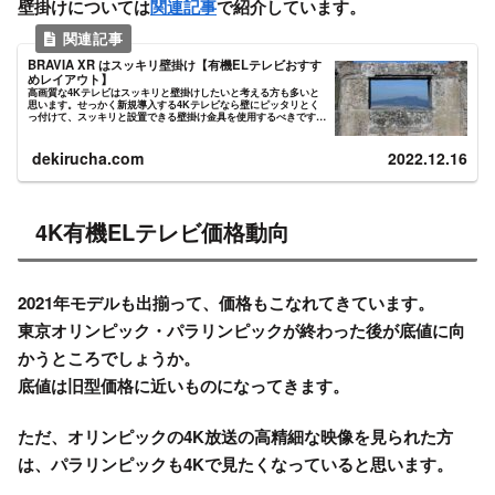
壁掛けについては
関連記事
で紹介しています。
BRAVIA XR はスッキリ壁掛け【有機ELテレビおすす
めレイアウト】
高画質な4Kテレビはスッキリと壁掛けしたいと考える方も多いと
思います。せっかく新規導入する4Kテレビなら壁にピッタリとく
っ付けて、スッキリと設置できる壁掛け金具を使用するべきです。
特に4K有機ELテレビを購入したならば、かならず壁掛けにした...
dekirucha.com
2022.12.16
4K有機ELテレビ価格動向
2021年モデルも出揃って、価格もこなれてきています。
東京オリンピック・パラリンピックが終わった後が底値
に向
かうところでしょうか。
底値は旧型価格に近いものになってきます。
ただ、オリンピックの4K放送の高精細な映像を見られた方
は、パラリンピックも4Kで見たくなっていると思います。