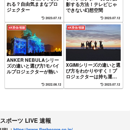
れる？自由気ままなプロ
影する方法！テレビじゃ
ジェクター
できない幻想空間
2023.07.12
2023.07.12
4K受信/視聴
4K受信/視聴
ANKER NEBULAシリー
XGIMIシリーズの違いと選
ズの違いと選び方!モバイ
び方をわかりやすく！プ
ルプロジェクターが熱い
ロジェクターは持ち運び
できるといいね
2022.08.12
2023.07.12
スポーツ LIVE 速報
URL：
https://www.flashscore.
co.jp/