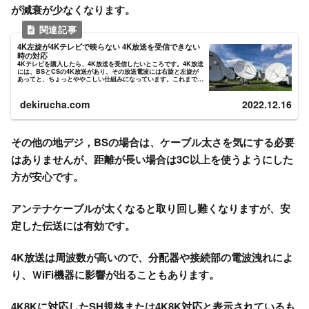
が減衰が少なくなります。
4K左旋が4Kテレビで映らない 4K放送を受信できない
時の対応
4Kテレビを購入したら、4K放送を受信したいところです。4K放送
には、BSとCSの4K放送があり、その放送電波には右旋と左旋が
あってと、ちょっとややこしい仕組みになっています。これまで使
用してきたBS110度CS放送視聴システムのまま4Kテ...
dekirucha.com
2022.12.16
その他の地デジ，BSの場合は、ケーブル太さを気にする必要
はありませんが、距離が長い場合は3C以上を使うようにした
方が安心です。
アンテナケーブルが太くなると取り回し難くなりますが、安
定した伝送には有効です。
4K放送は周波数が高いので、分配器や接続部の電波洩れによ
り、ＷiFi機器に影響が出ることもあります。
4K8Kに対応したSH規格または4K8K対応と表示されているも