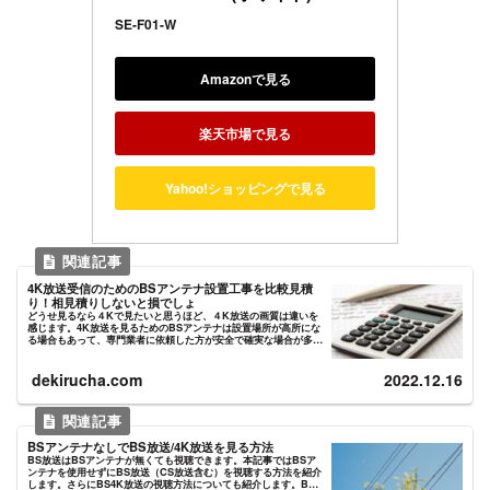
SE-F01-W
Amazonで見る
楽天市場で見る
Yahoo!ショッピングで見る
4K放送受信のためのBSアンテナ設置工事を比較見積
り！相見積りしないと損でしょ
どうせ見るなら４Kで見たいと思うほど、４K放送の画質は違いを
感じます。4K放送を見るためのBSアンテナは設置場所が高所にな
る場合もあって、専門業者に依頼した方が安全で確実な場合が多く
あります。でも費用が不明のままでは、お任せするのも不安です...
dekirucha.com
2022.12.16
BSアンテナなしでBS放送/4K放送を見る方法
BS放送はBSアンテナが無くても視聴できます。本記事ではBSア
ンテナを使用せずにBS放送（CS放送含む）を視聴する方法を紹介
します。さらにBS4K放送の視聴方法についても紹介します。BS