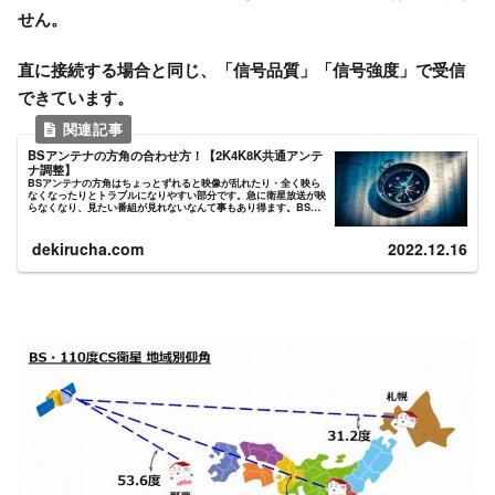
せん。
直に接続する場合と同じ、「信号品質」「信号強度」で受信
できています。
BSアンテナの方角の合わせ方！【2K4K8K共通アンテ
ナ調整】
BSアンテナの方角はちょっとずれると映像が乱れたり・全く映ら
なくなったりとトラブルになりやすい部分です。急に衛星放送が映
らなくなり、見たい番組が見れないなんて事もあり得ます。BSア
ンテナの方角の調整方法とBS/CSが映らない場合の点検ポイン...
dekirucha.com
2022.12.16