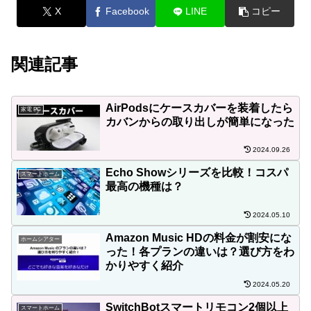
X
Facebook
LINE
コピー
関連記事
AirPodsにケースカバーを装着したら
家電 PC
カバンからの取り出しが簡単になった
2024.09.26
Echo Showシリーズを比較！コスパ
スマートホーム
最高の機種は？
2024.05.10
Amazon Music HDの料金が割安にな
ホームシアター
った！各プランの違いは？選び方をわ
かりやすく紹介
2024.05.20
SwitchBotスマートリモコン2個以上
スマートホーム