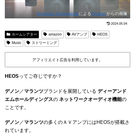
fernando zhiminaicela
による
Pixabay
からの画像
2024.05.04
ホームシアター
amazon
AVアンプ
HEOS
Music
ストリーミング
アフィリエイト広告を利用しています。
HEOS
ってご存じですか？
デノン
／
マランツ
ブランドを展開している
ディーアンド
エムホールディングス
の
ネットワークオーディオ機能
の
ことです。
デノン
／
マランツ
の多くのＡＶアンプにはHEOSが搭載さ
れています。