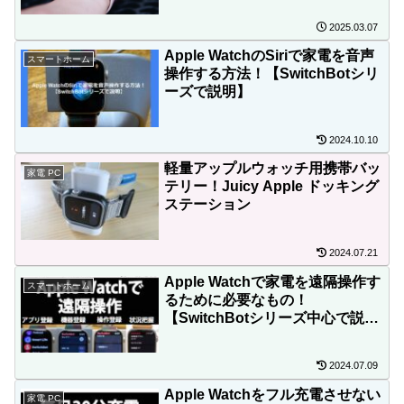
2025.03.07
Apple WatchのSiriで家電を音声
スマートホーム
操作する方法！【SwitchBotシリ
ーズで説明】
2024.10.10
軽量アップルウォッチ用携帯バッ
家電 PC
テリー！Juicy Apple ドッキング
ステーション
2024.07.21
Apple Watchで家電を遠隔操作す
スマートホーム
るために必要なもの！
【SwitchBotシリーズ中心で説
明】
2024.07.09
Apple Watchをフル充電させない
家電 PC