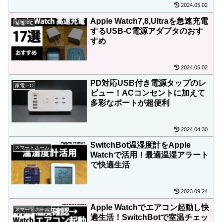
2024.05.02
Apple Watch7,8,Ultraを急速充電
家電 PC
するUSB-C電源アダプタのおす
すめ
2024.05.02
PD対応USB付き電源タップのレ
家電 PC
ビュー！ACコンセントに加えて
多彩なポートが超便利
2024.04.30
SwitchBot温湿度計をApple
スマートホーム
Watchで活用！最適温湿アラート
で快適生活
2023.09.24
Apple Watchでエアコン起動し快
スマートホーム
適生活！SwitchBotで室温チェッ