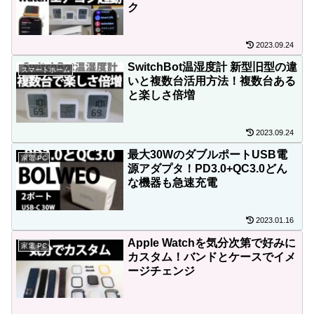
ク
2023.09.24
SwitchBot温湿度計 新型旧型の違
スマートホーム
いと複数台活用方法！複数台ある
と楽しさ倍増
2023.09.24
最大30WのダブルポートUSB電
家電 PC
源アダプタ！PD3.0+QC3.0どん
な機器も急速充電
2023.01.16
Apple Watchを気分次第で好みに
家電 PC
カスタム！バンドとケースでイメ
ージチェンジ