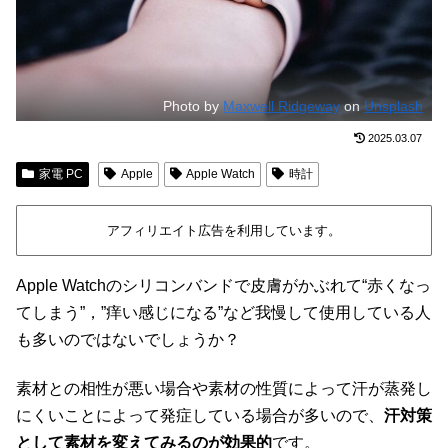
Photo by
Maxwell Ridgeway
on
Unsplash
2025.03.07
家電 PC
Apple
Apple Watch
時計
アフィリエイト広告を利用しています。
Apple Watchのシリコンバンドで皮膚がかぶれて“赤くなっ
てしまう”，”痒い感じになる”など我慢して使用している人
も多いのではないでしょうか？
素材との相性が悪い場合や素材の性質によって汗が蒸発し
にくいことによって発症している場合が多いので、
汗対策
として素材を変えてみるのが効果的
です。