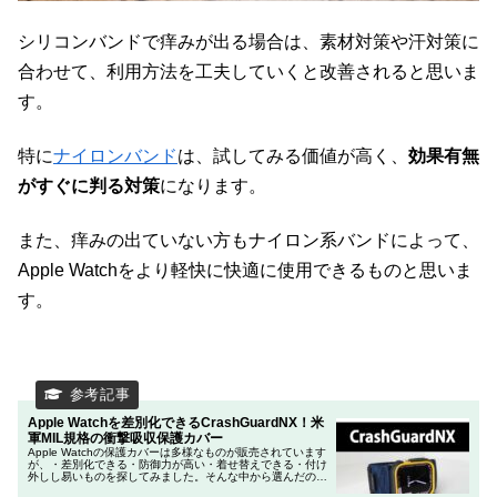
シリコンバンドで痒みが出る場合は、素材対策や汗対策に
合わせて、利用方法を工夫していくと改善されると思いま
す。
特に
ナイロンバンド
は、試してみる価値が高く、
効果有無
がすぐに判る対策
になります。
また、痒みの出ていない方もナイロン系バンドによって、
Apple Watchをより軽快に快適に使用できるものと思いま
す。
Apple Watchを差別化できるCrashGuardNX！米
軍MIL規格の衝撃吸収保護カバー
Apple Watchの保護カバーは多様なものが販売されています
が、・差別化できる・防御力が高い・着せ替えできる・付け
外しし易いものを探してみました。そんな中から選んだのは
「RhinoShield（ライノシールド） Apple Watch ...