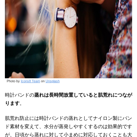
Photo by
Icons8 Team
on
Unsplash
時計バンドの
蒸れは長時間放置していると肌荒れにつなが
ります
。
肌荒れ防止には時計バンドの蒸れとしてナイロン製にバン
ド素材を変えて、水分が蒸発しやすくするのは効果的です
が、日頃から蒸れに対して小まめに対応しておくことも大