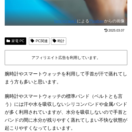
fancycrave1
による
Pixabay
からの画像
2025.03.07
家電 PC
PC関連
時計
アフィリエイト広告を利用しています。
腕時計やスマートウォッチを利用して手首が汗で蒸れてし
まう方も多いと思います。
腕時計やスマートウォッチの標準バンド（ベルトとも言
う）には汗や水を吸収しないシリコンバンドや金属バンド
が多く利用されていますが、水分を吸収しないので手首と
バンドの間に水分が残りやすく蒸れてしまい不快な状態が
起こりやすくなってしまいます。