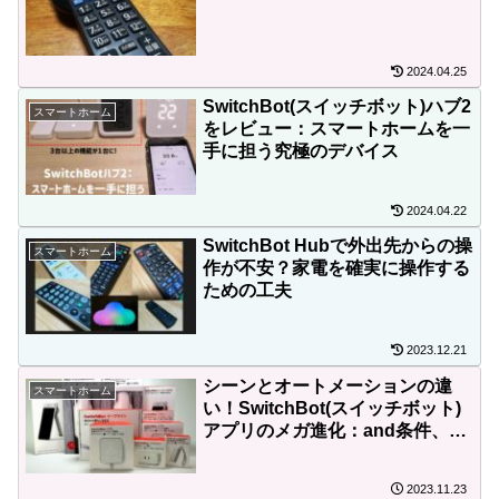
2024.04.25
SwitchBot(スイッチボット)ハブ2
スマートホーム
をレビュー：スマートホームを一
手に担う究極のデバイス
2024.04.22
SwitchBot Hubで外出先からの操
スマートホーム
作が不安？家電を確実に操作する
ための工夫
2023.12.21
シーンとオートメーションの違
スマートホーム
い！SwitchBot(スイッチボット)
アプリのメガ進化：and条件、or
条件で自由自在(バージョン7.8)
2023.11.23