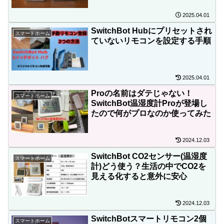
2025.04.01
SwitchBot Hubにプリセットされ
スマートホーム
ていないリモコンを設定する手順
2025.04.01
Proの名前はダテじゃない！
スマートホーム
SwitchBot温湿度計Proが登場し
たので何がプロなのか使ってみた
2024.12.03
SwitchBot CO2センサー(温湿度
スマートホーム
計)どう使う？生活の中でCO2を
見える化すると意外に安心
2024.12.03
SwitchBotスマートリモコン2個
スマートホーム