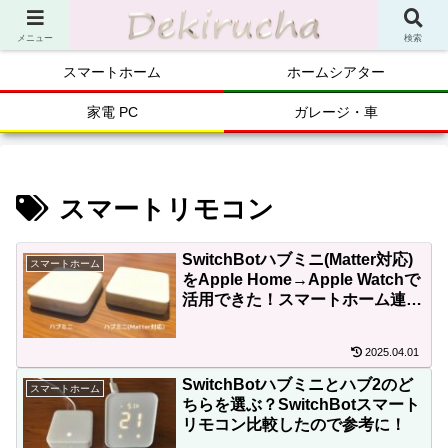
メニュー
検索
スマートホーム
ホームシアター
家電 PC
ガレージ・車
スマートリモコン
SwitchBotハブミニ(Matter対応)
スマートホーム
をApple Home→Apple Watchで
活用できた！スマートホーム連携
がワイドアップ
2025.04.01
SwitchBotハブミニとハブ2のど
スマートホーム
ちらを選ぶ？SwitchBotスマート
リモコン比較したので参考に！