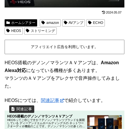
2024.05.07
ホームシアター
amazon
AVアンプ
ECHO
HEOS
ストリーミング
アフィリエイト広告を利用しています。
HEOS搭載のデノン／マランツＡＶアンプは、
Amazon
Alexa対応
になっている機種が多くあります。
マランツのＡＶアンプをアレクサで音声操作してみまし
た。
HEOSにつては、
関連記事
で紹介しています。
HEOS搭載のデノン／マランツＡＶアンプ
HEOSってご存じですか？デノン／マランツブランドを展開
している ディーアンドエムホールディングスの ネットワー
クオーディオ機能のことです。デノン／マランツの多くのＡ