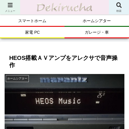
メニュー
検索
スマートホーム
ホームシアター
家電 PC
ガレージ・車
HEOS搭載ＡＶアンプをアレクサで音声操
作
ホームシアター