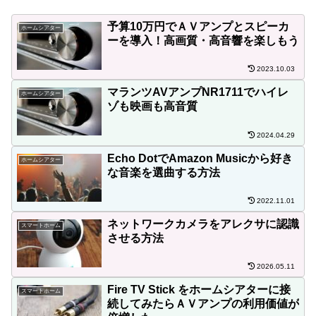
予算10万円でＡＶアンプとスピーカ
ホームシアター
ーを導入！高画質・高音響を楽しもう
2023.10.03
マランツAVアンプNR1711でハイレ
ホームシアター
ゾも映画も高音質
2024.04.29
Echo DotでAmazon Musicから好き
ホームシアター
な音楽を選曲する方法
2022.11.01
ネットワークカメラをアレクサに認識
スマートホーム
させる方法
2026.05.11
Fire TV Stick をホームシアターに接
スマートホーム
続してみたらＡＶアンプの利用価値が