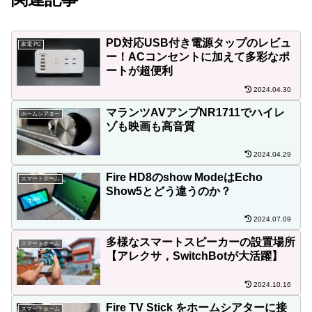
PD対応USB付き電源タップのレビュ
家電 PC
ー！ACコンセントに加えて多彩なポ
ートが超便利
2024.04.30
マランツAVアンプNR1711でハイレ
ホームシアター
ゾも映画も高音質
2024.04.29
Fire HD8のshow ModeはEcho
スマートホーム
Show5とどう違うのか？
2024.07.09
多様なスマートスピーカーの設置場所
スマートホーム
【アレクサ，SwitchBotが大活躍】
2024.10.16
Fire TV Stick をホームシアターに接
スマートホーム