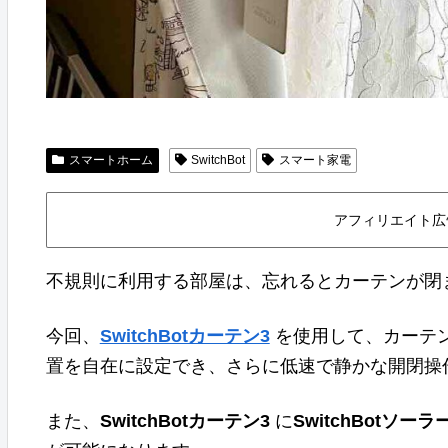
スマートホーム
SwitchBot
スマート家電
アフィリエイト広
不規則に利用する部屋は、忘れるとカーテンが閉
今回、
SwitchBotカーテン3
を使用して、カーテ
置を自在に設定でき、さらに低速で静かな開閉操
また、
SwitchBotカーテン3
に
SwitchBotソー