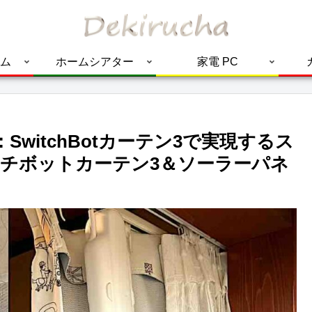
ム
ホームシアター
家電 PC
witchBotカーテン3で実現するス
チボットカーテン3＆ソーラーパネ