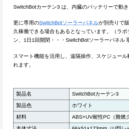
SwitchBotカーテン3 は、内臓のバッテリー
更に専用の
SwitchBotソーラーパネル
が別売りで販
久稼働できる場合もあるとなっています。（ラボテ
ン、1日1回開閉・・・SwitchBotソーラーパネ
スマート機能を活用し、遠隔操作、スケジュール
れます。
製品名
SwitchBotカーテン3
製品色
ホワイト
材料
ABS+UV耐性PC（難燃
本体寸法
66×51×173mm（U型