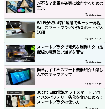
が不安？家電を確実に操作するための
工夫
2023.12.21
Wi-Fiが遅い時に遠隔でルーター再起
スマートホーム
動！スマートプラグや指ロボットが大
活躍
2023.12.21
スマートプラグで電気を制御！タコ足
スマートホーム
配線の電気使い過ぎを警告
2023.12.21
簡単おすすめスマート機器紹介！楽し
スマートホーム
んでステップアップ
2024.10.17
30分で自動電源オフ！スマートデバ
スマートホーム
イスのバッテリー劣化を食い止める！
スマートプラグの使い方
2024.05.02