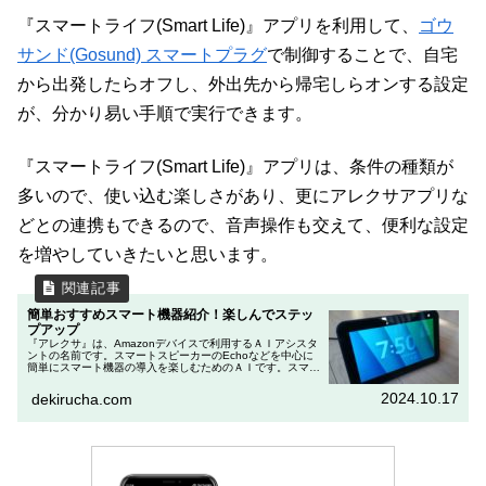
『スマートライフ(Smart Life)』アプリを利用して、
ゴウ
サンド(Gosund) スマートプラグ
で制御することで、自宅
から出発したらオフし、外出先から帰宅しらオンする設定
が、分かり易い手順で実行できます。
『スマートライフ(Smart Life)』アプリは、条件の種類が
多いので、使い込む楽しさがあり、更にアレクサアプリな
どとの連携もできるので、音声操作も交えて、便利な設定
を増やしていきたいと思います。
簡単おすすめスマート機器紹介！楽しんでステッ
プアップ
『アレクサ』は、Amazonデバイスで利用するＡＩアシスタ
ントの名前です。スマートスピーカーのEchoなどを中心に
簡単にスマート機器の導入を楽しむためのＡＩです。スマー
ト機器の導入で「何を買えばいいのか判らない」という方
は、Amazonデバ...
2024.10.17
dekirucha.com