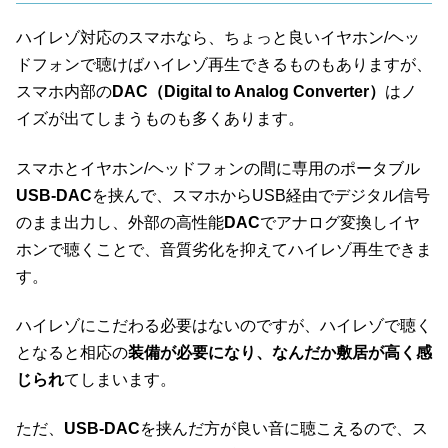
ハイレゾ対応のスマホなら、ちょっと良いイヤホン/ヘッ
ドフォンで聴けばハイレゾ再生できるものもありますが、
スマホ内部の
DAC
（Digital to Analog Converter）
はノ
イズが出てしまうものも多くあります。
スマホとイヤホン/ヘッドフォンの間に専用のポータブル
USB-DAC
を挟んで、スマホからUSB経由でデジタル信号
のまま出力し、外部の高性能
DAC
でアナログ変換しイヤ
ホンで聴くことで、音質劣化を抑えてハイレゾ再生できま
す。
ハイレゾにこだわる必要はないのですが、ハイレゾで聴く
となると相応の
装備が必要になり、なんだか敷居が高く感
じられ
てしまいます。
ただ、
USB-DAC
を挟んだ方が良い音に聴こえるので、ス