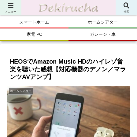
メニュー
検索
スマートホーム
ホームシアター
家電 PC
ガレージ・車
HEOSでAmazon Music HDのハイレゾ音
楽を聴いた感想【対応機器のデノン／マラ
ンツAVアンプ】
ホームシアター