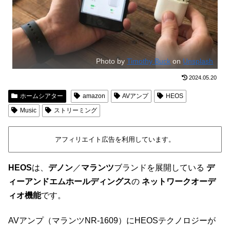
Photo by
Timothy Buck
on
Unsplash
2024.05.20
ホームシアター
amazon
AVアンプ
HEOS
Music
ストリーミング
アフィリエイト広告を利用しています。
HEOS
は、
デノン
／
マランツ
ブランドを展開している
デ
ィーアンドエムホールディングス
の
ネットワークオーデ
ィオ機能
です。
AVアンプ（マランツNR-1609）にHEOSテクノロジーが