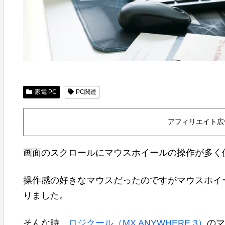
家電 PC
PC関連
アフィリエイト広
画面のスクロールにマウスホイールの操作が多く
操作感の好きなマウスだったのですがマウスホイ
りました。
そんな時、
ロジクール（MX ANYWHERE 3）
のマ