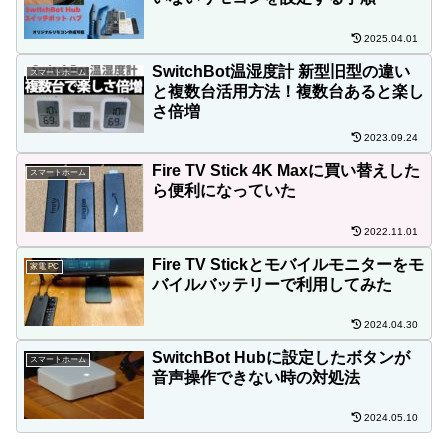
2025.04.01
SwitchBot温湿度計 新型旧型の違い
スマートホーム
と複数台活用方法！複数台あると楽し
さ倍増
2023.09.24
Fire TV Stick 4K Maxに買い替えした
スマートホーム
ら便利になっていた
2022.11.01
Fire TV Stickとモバイルモニターをモ
家電 PC
バイルバッテリーで利用してみた
2024.04.30
SwitchBot Hubに設定したボタンが
スマートホーム
音声操作できない時の対処法
2024.05.10