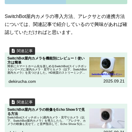
SwitchBot屋内カメラの導入方法、アレクサとの連携方法
については、関連記事で紹介しているので興味があれば確
認していただければと思います。
SwitchBot屋内カメラを機能別にレビュー！使い
方は簡単
簡単にスマートホーム化を楽しめるSwitchBot(スイッチボッ
ト)シリーズに屋内カメラ・見守りカメラ（以下、SwitchBot
屋内カメラ）を見つけました。HD画質のストリーミング，
人・物検出，クラウド連携など気になる機能の多いカメラに
つい...
2025.09.21
dekirucha.com
SwitchBot屋内カメラの映像をEcho Show 5で見
る方法
SwitchBot(スイッチボット)屋内カメラ・見守りカメラ（以
下、SwitchBot屋内カメラ）を導入したら、「アレクサ、カ
メラの映像を見せて」と音声指示して、Echo Show 5(エコ
ーショー5）の画面にカメラ映像映すことは、やってみ...