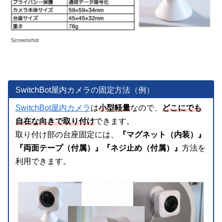
Screenshot
SwitchBot屋内カメラの固定方法（例）
SwitchBot屋内カメラ
は
小型軽量
なので、
どこにでも
自在な向きで取り付け
できます。
取り付け部の台座固定には、
『マグネット（内装）』
『両面テープ（付属）』『ネジ止め（付属）』
方法を
利用できます。