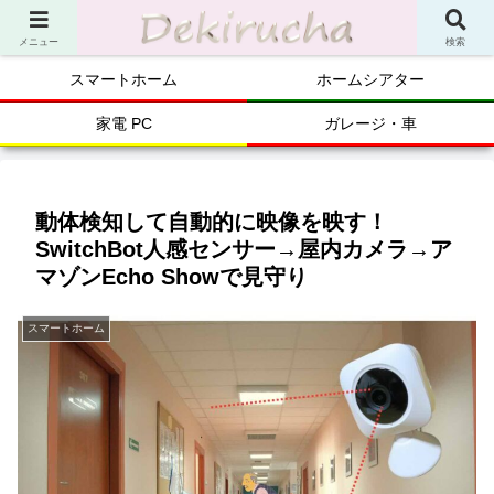
メニュー
検索
スマートホーム
ホームシアター
家電 PC
ガレージ・車
動体検知して自動的に映像を映す！
SwitchBot人感センサー→屋内カメラ→ア
マゾンEcho Showで見守り
スマートホーム