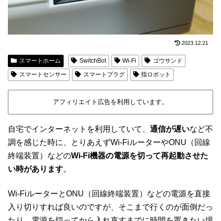
2023.12.21
スマートホーム
SwitchBot
Wi-Fi
ゴウサンド
スマートセンサー
スマートプラグ
指ロボット
アフィリエイト広告を利用しています。
自宅でインターネットを利用していて、
通信が遅い
など不
調を感じた時に、とりあえずWi-FiルーターやONU（回線
終端装置）などの
Wi-Fi機器の電源を切って再起動させた
い時があります
。
Wi-FiルーターとONU（回線終端装置）などの電源を直接
入り切りすれば良いのですが、そこまで行くのが面倒だっ
たり、電源を切ってから入れ直すまでに時間を置きたい場