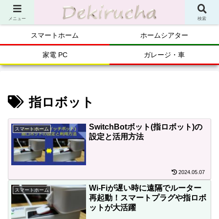
メニュー
検索
スマートホーム
ホームシアター
家電 PC
ガレージ・車
指ロボット
SwitchBotボット(指ロボット)の
スマートホーム
設定と活用方法
2024.05.07
Wi-Fiが遅い時に遠隔でルーター
スマートホーム
再起動！スマートプラグや指ロボ
ットが大活躍