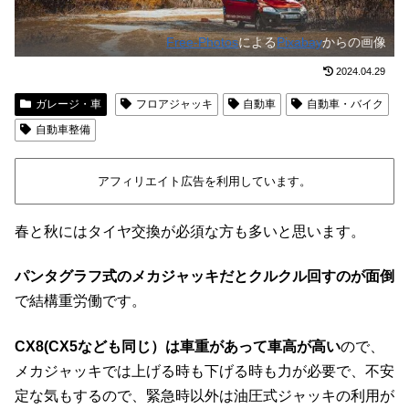
Free-Photos
による
Pixabay
からの画像
2024.04.29
ガレージ・車
フロアジャッキ
自動車
自動車・バイク
自動車整備
アフィリエイト広告を利用しています。
春と秋にはタイヤ交換が必須な方も多いと思います。
パンタグラフ式のメカジャッキだとクルクル回すのが面倒
で結構重労働です。
CX8(CX5なども同じ）は車重があって車高が高い
ので、
メカジャッキでは上げる時も下げる時も力が必要で、不安
定な気もするので、緊急時以外は油圧式ジャッキの利用が