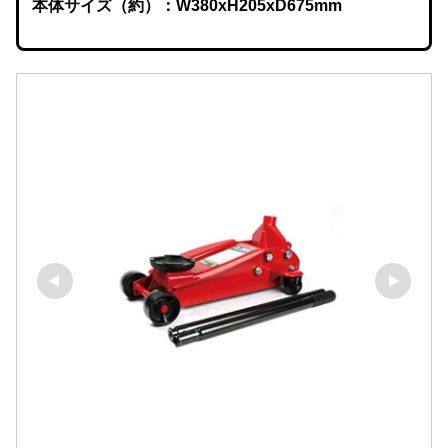
本体サイズ（約）：W380xH205xD675mm