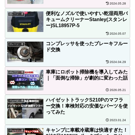
2024.05.28
便利なノズルで使いやすい乾湿両用バ
ガレージ・車
キュームクリーナーStanley(スタンレ
ー)SL18957P-5
2024.05.07
コンプレッサを使ったブレーキフルー
ガレージ・車
ド交換
2024.04.29
車庫にロボット掃除機を導入してみた
ガレージ・車
｜「面倒な掃除」が劇的に変わった話
2026.05.21
ハイゼットトラックS210Pのマフラ
ガレージ・車
ー交換！車検対応の安価なパーツを使
ってみた
2023.01.24
キャンプに車載冷蔵庫は快適すぎた！
ガレージ・車