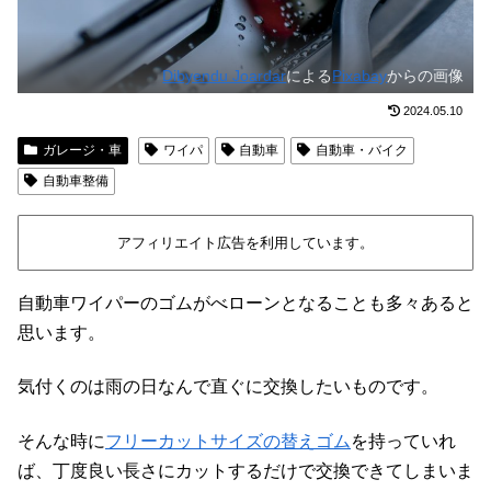
Dibyendu Joardar
による
Pixabay
からの画像
2024.05.10
ガレージ・車
ワイパ
自動車
自動車・バイク
自動車整備
アフィリエイト広告を利用しています。
自動車ワイパーのゴムがべローンとなることも多々あると
思います。
気付くのは雨の日なんで直ぐに交換したいものです。
そんな時に
フリーカットサイズの替えゴム
を持っていれ
ば、丁度良い長さにカットするだけで交換できてしまいま