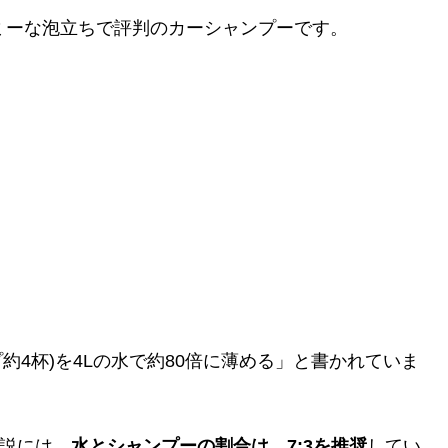
ミーな泡立ちで評判のカーシャンプーです。
プ約4杯)を4Lの水で約80倍に薄める」と書かれていま
説には、
水とシャンプーの割合は、7:3を推奨
してい