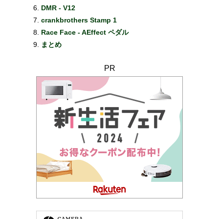
DMR - V12
crankbrothers Stamp 1
Race Face - AEffect ペダル
まとめ
PR