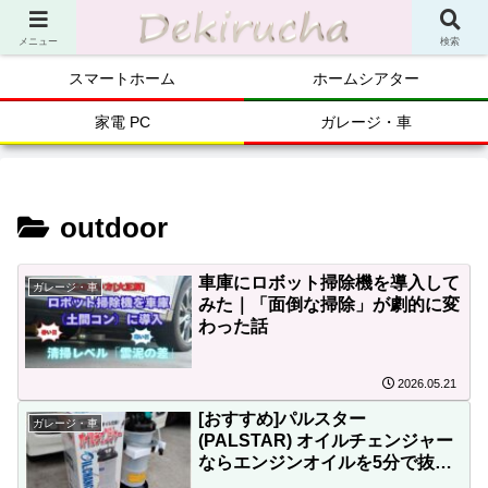
メニュー
検索
スマートホーム
ホームシアター
家電 PC
ガレージ・車
outdoor
車庫にロボット掃除機を導入して
ガレージ・車
みた｜「面倒な掃除」が劇的に変
わった話
2026.05.21
[おすすめ]パルスター
ガレージ・車
(PALSTAR) オイルチェンジャー
ならエンジンオイルを5分で抜き
取り！