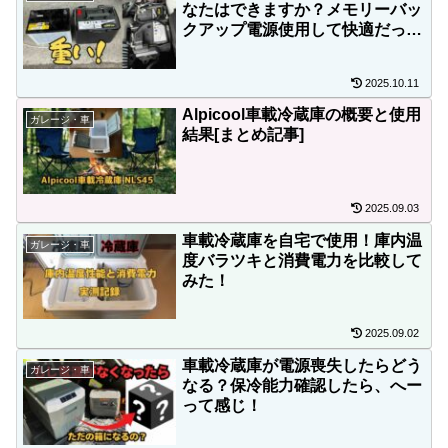
なたはできますか？メモリーバッ
クアップ電源使用して快適だった
んだけど、重すぎるからマッチョ
じゃないと無理かも
2025.10.11
Alpicool車載冷蔵庫の概要と使用
ガレージ・車
結果[まとめ記事]
2025.09.03
車載冷蔵庫を自宅で使用！庫内温
ガレージ・車
度バラツキと消費電力を比較して
みた！
2025.09.02
車載冷蔵庫が電源喪失したらどう
ガレージ・車
なる？保冷能力確認したら、へー
って感じ！