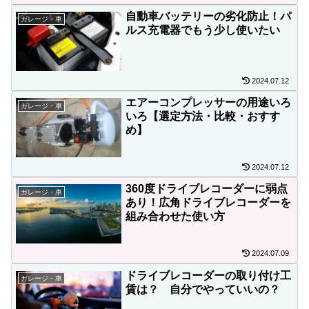
自動車バッテリーの劣化防止！パ
ガレージ・車
ルス充電器でもう少し使いたい
2024.07.12
エアーコンプレッサーの用途いろ
ガレージ・車
いろ【選定方法・比較・おすす
め】
2024.07.12
360度ドライブレコーダーに弱点
ガレージ・車
あり！広角ドライブレコーダーを
組み合わせた使い方
2024.07.09
ドライブレコーダーの取り付け工
ガレージ・車
賃は？ 自分でやっていいの？