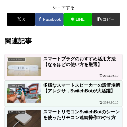
シェアする
X
Facebook
LINE
コピー
関連記事
スマートプラグのおすすめ活用方法
スマートホーム
【なるほどの使い方を厳選】
2024.05.10
多様なスマートスピーカーの設置場所
スマートホーム
【アレクサ，SwitchBotが大活躍】
2024.10.16
スマートリモコンSwitchBotのシーン
スマートホーム
を使ったリモコン連続操作のやり方