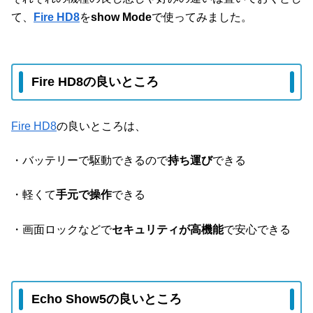
て、
Fire HD8
を
show Mode
で使ってみました。
Fire HD8の良いところ
Fire HD8
の良いところは、
・バッテリーで駆動できるので
持ち運び
できる
・軽くて
手元で操作
できる
・画面ロックなどで
セキュリティが高機能
で安心できる
Echo Show5の良いところ