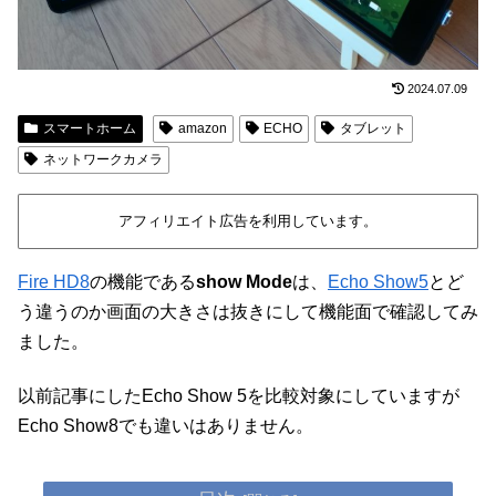
2024.07.09
スマートホーム
amazon
ECHO
タブレット
ネットワークカメラ
アフィリエイト広告を利用しています。
Fire HD8
の機能である
show Mode
は、
Echo Show5
とど
う違うのか画面の大きさは抜きにして機能面で確認してみ
ました。
以前記事にしたEcho Show 5を比較対象にしていますが
Echo Show8でも違いはありません。