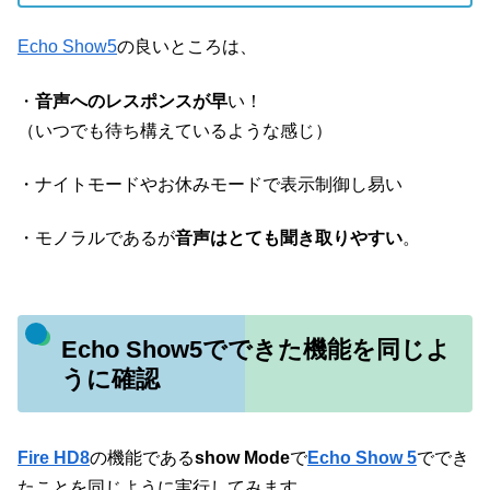
Echo Show5
の良いところは、
・
音声へのレスポンスが早
い！
（いつでも待ち構えているような感じ）
・ナイトモードやお休みモードで表示制御し易い
・モノラルであるが
音声はとても聞き取りやすい
。
Echo Show5でできた機能を同じよ
うに確認
Fire HD8
の機能である
show Mode
で
Echo Show 5
ででき
たことを同じように実行してみます。