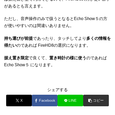
があるとも言えます。
ただし、音声操作のみで扱うとなるとEcho Show５の方
が使いやすいのは間違いありません。
持ち運びが前提
であったり、タッチしてより
多くの情報を
得たい
のであれば FireHD8の選択になります。
据え置き限定
で良くて、
置き時計の様に使う
のであれば
Echo Show５ になります。
シェアする
X
Facebook
LINE
コピー