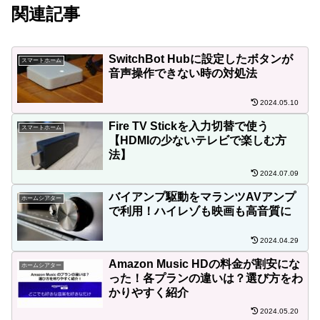
関連記事
SwitchBot Hubに設定したボタンが
スマートホーム
音声操作できない時の対処法
2024.05.10
Fire TV Stickを入力切替で使う
スマートホーム
【HDMIの少ないテレビで楽しむ方
法】
2024.07.09
バイアンプ駆動をマランツAVアンプ
ホームシアター
で利用！ハイレゾも映画も高音質に
2024.04.29
Amazon Music HDの料金が割安にな
ホームシアター
った！各プランの違いは？選び方をわ
かりやすく紹介
2024.05.20