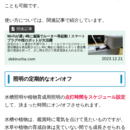
ことも可能です。
使い方については、関連記事で紹介しています。
Wi-Fiが遅い時に遠隔でルーター再起動！スマート
プラグや指ロボットが大活躍
自宅のネット通信が不調でＷＩ－ＦＩルーターなどのネット
通信機器を再起動させたい時に離れた場所からネット通信機
器の電源を切って、少し間を空けて再度電源を入れる方法を
紹介します。
2023.12.21
dekirucha.com
照明の定期的なオン/オフ
水槽照明や植物育成用照明の
点灯時間をスケジュール設定
して、決まった時間にオン/オフさせられます。
水槽や植物は、鑑賞時に電気を点けて見たいものですが、
水草や植物の育成自体は見ていない間でも成長させられる