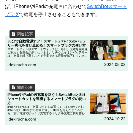
ば、iPhoneやiPadの充電％に合わせて
SwitchBotスマート
プラグ
で給電を停止させることもできます。
30分で自動電源オフ！スマートデバイスのバッテ
リー劣化を食い止める！スマートプラグの使い方
スマートフォンやスマートウォッチは、毎日、充電を繰り返
し利用する場合が多くなります。リチウムイオンバッテリー
は、充電を繰り返すことで充電できる容量が低下していきま
す。更に過充電や過放電は、バッテリーの寿命を早める要因
になると言われています。...
2024.05.02
dekirucha.com
iPhoneやiPadの過充電を防ぐ！SwitchBotとSiri
ショートカットを連携するスマートプラグの使い
方
iPhoneやiPadは、充電したまま放置してしまいがちです。
iPhoneは、80%まで高速充電し、80%を超えたところか
ら、弱い電流でゆっくり充電するトリクル充電に切り替わ
り、バッテリーの負荷軽減を図ってくれます。その理由は、
2024.10.22
dekirucha.com
満充電のまま...