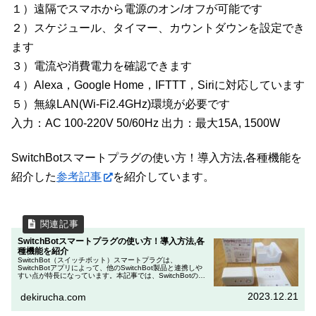
１）遠隔でスマホから電源のオン/オフが可能です
２）スケジュール、タイマー、カウントダウンを設定でき
ます
３）電流や消費電力を確認できます
４）Alexa，Google Home，IFTTT，Siriに対応しています
５）無線LAN(Wi-Fi2.4GHz)環境が必要です
入力：AC 100-220V 50/60Hz 出力：最大15A, 1500W
SwitchBotスマートプラグの使い方！導入方法,各種機能を
紹介した
参考記事
を紹介しています。
SwitchBotスマートプラグの使い方！導入方法,各
種機能を紹介
SwitchBot（スイッチボット）スマートプラグは、
SwitchBotアプリによって、他のSwitchBot製品と連携しや
すい点が特長になっています。本記事では、SwitchBotのス
マートプラグについて、導入方法と各種機能を紹介しま
す。...
2023.12.21
dekirucha.com