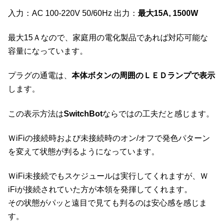
入力：AC 100-220V 50/60Hz 出力：
最大15A, 1500W
最大15Ａなので、家庭用の電化製品であれば対応可能な
容量になっています。
プラグの通電は、
本体ボタンの周囲のＬＥＤランプで表示
します。
この表示方法は
SwitchBot
ならではの工夫だと感じます。
ＷiFiの接続時および未接続時のオン/オフで発色パターン
を変えて状態が判るようになっています。
ＷiFi未接続でもスケジュールは実行してくれますが、Ｗ
iFiが接続されていた方が本領を発揮してくれます。
その状態がパッと遠目で見ても判るのは安心感を感じま
す。