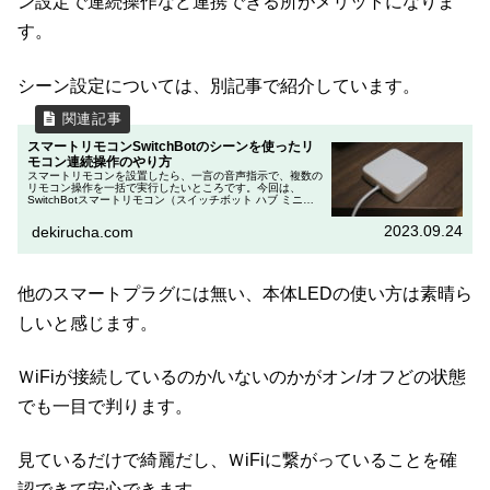
ン設定で連続操作など連携できる所がメリットになりま
す。
シーン設定については、別記事で紹介しています。
スマートリモコンSwitchBotのシーンを使ったリ
モコン連続操作のやり方
スマートリモコンを設置したら、一言の音声指示で、複数の
リモコン操作を一括で実行したいところです。今回は、
SwitchBotスマートリモコン（スイッチボット ハブ ミニや
スイッチボット ハブ プラス）のシーンを使ったリモコンの
連続操作のやり方...
2023.09.24
dekirucha.com
他のスマートプラグには無い、本体LEDの使い方は素晴ら
しいと感じます。
ＷiFiが接続しているのか/いないのかがオン/オフどの状態
でも一目で判ります。
見ているだけで綺麗だし、ＷiFiに繋がっていることを確
認できて安心できます。