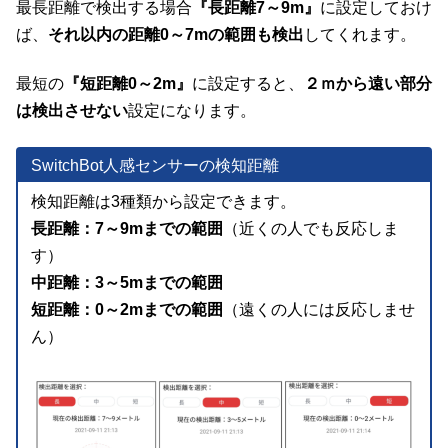
最長距離で検出する場合
『長距離7～9m』
に設定しておけ
ば、
それ以内の距離0～7mの範囲も検出
してくれます。
最短の
『短距離0～2m』
に設定すると、
２ｍから遠い部分
は検出させない
設定になります。
SwitchBot人感センサーの検知距離
検知距離は3種類から設定できます。
長距離：7～9mまでの範囲
（近くの人でも反応しま
す）
中距離：3～5mまでの範囲
短距離：0～2mまでの範囲
（遠くの人には反応しませ
ん）