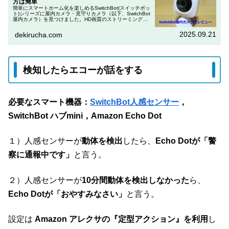
方は簡単
簡単にスマートホーム化を楽しめるSwitchBot(スイッチボッ
ト)シリーズに屋内カメラ・見守りカメラ（以下、SwitchBot
屋内カメラ）を見つけました。HD画質のストリーミング，
人・物検出，クラウド連携など気になる機能の多いカメラに
つい...
2025.09.21
dekirucha.com
検知したらエコーが話をする
必要なスマート機器：
SwitchBot人感センサー
，
SwitchBot ハブmini，Amazon Echo Dot
１）人感センサーが
動体を検出
したら、
Echo Dotが「警
察に通報中です」
と言う。
２）人感センサーが
10分間動体を検出しなかった
ら、
Echo Dotが「おやすみなさい」
と言う。
設定は
Amazon アレクサの『定型アクション』を利用
し