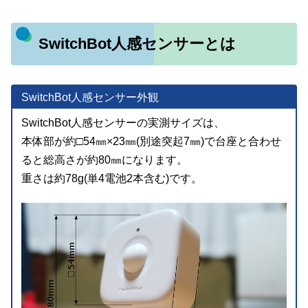
SwitchBot人感センサーとは
SwitchBot人感センサー外観
SwitchBot人感センサーの実測サイズは、
本体部が約□54㎜×23㎜(別途突起7㎜)で台座と合わせ
ると総高さが約80㎜になります。
重さは約78g(単4電池2本含む)です。