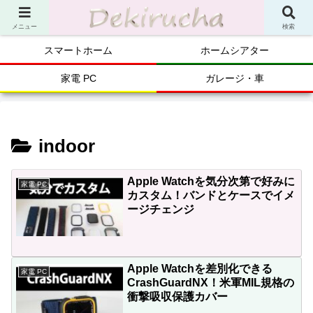
メニュー
検索
スマートホーム
ホームシアター
家電 PC
ガレージ・車
indoor
Apple Watchを気分次第で好みに
家電 PC
カスタム！バンドとケースでイメ
ージチェンジ
Apple Watchを差別化できる
家電 PC
CrashGuardNX！米軍MIL規格の
衝撃吸収保護カバー