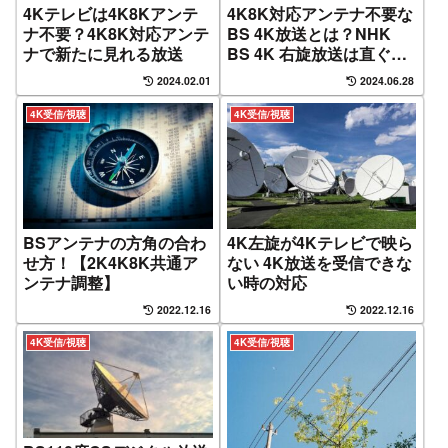
4K8K対応アンテナ不要な
4Kテレビは4K8Kアンテ
BS 4K放送とは？NHK
ナ不要？4K8K対応アンテ
BS 4K 右旋放送は直ぐ見
ナで新たに見れる放送
れる
2024.02.01
2024.06.28
4K受信/視聴
4K受信/視聴
BSアンテナの方角の合わ
4K左旋が4Kテレビで映ら
せ方！【2K4K8K共通ア
ない 4K放送を受信できな
ンテナ調整】
い時の対応
2022.12.16
2022.12.16
4K受信/視聴
4K受信/視聴