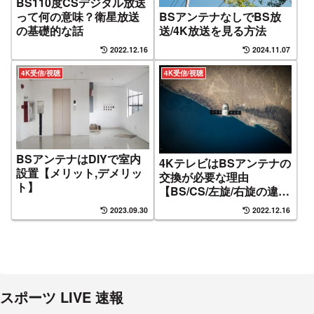
BS110度CSデジタル放送
BSアンテナなしでBS放
って何の意味？衛星放送
送/4K放送を見る方法
の基礎的な話
2022.12.16
2024.11.07
4K受信/視聴
4K受信/視聴
BSアンテナはDIYで室内
4KテレビはBSアンテナの
設置【メリット,デメリッ
交換が必要な理由
ト】
【BS/CS/左旋/右旋の違
い】
2023.09.30
2022.12.16
スポーツ LIVE 速報