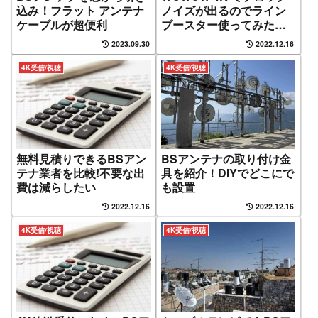
込み！フラット アンテナ
ノイズが出るのでライン
ケーブルが超便利
ブースター使ってみた！
ケーブルサイズも重要だ
2023.09.30
2022.12.16
った
4K受信/視聴
4K受信/視聴
無料見積りできるBSアン
BSアンテナの取り付け金
テナ業者を比較!不要な出
具を紹介！DIYでどこにで
費は減らしたい
も設置
2022.12.16
2022.12.16
4K受信/視聴
4K受信/視聴