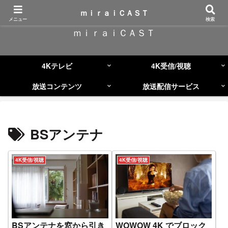
コンテンツへスキップ
ｍｉｒａｉＣＡＳＴ
メニュー
検索
ｍｉｒａｉＣＡＳＴ
4Kテレビ
4K受信/視聴
放送コンテンツ
放送配信サービス
BSアンテナ
4K受信/視聴
4K受信/視聴
BSアンテナを窓から引き
WOWOW 4K でブロック