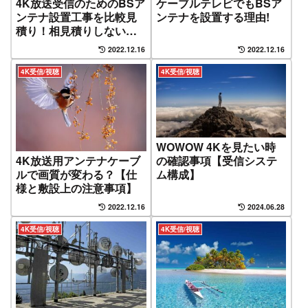
4K放送受信のためのBSア
ケーブルテレビでもBSア
ンテナ設置工事を比較見
ンテナを設置する理由!
積り！相見積りしないと
損でしょ
2022.12.16
2022.12.16
4K受信/視聴
4K受信/視聴
WOWOW 4Kを見たい時
4K放送用アンテナケーブ
の確認事項【受信システ
ルで画質が変わる？【仕
ム構成】
様と敷設上の注意事項】
2022.12.16
2024.06.28
4K受信/視聴
4K受信/視聴