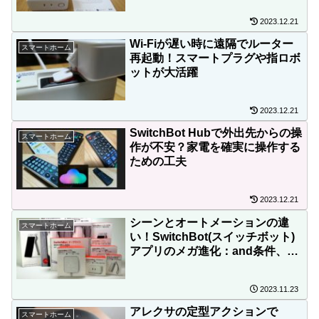
2023.12.21
Wi-Fiが遅い時に遠隔でルーター
スマートホーム
再起動！スマートプラグや指ロボ
ットが大活躍
2023.12.21
SwitchBot Hubで外出先からの操
スマートホーム
作が不安？家電を確実に操作する
ための工夫
2023.12.21
シーンとオートメーションの違
スマートホーム
い！SwitchBot(スイッチボット)
アプリのメガ進化：and条件、or
条件で自由自在(バージョン7.8)
2023.11.23
アレクサの定型アクションで
スマートホーム