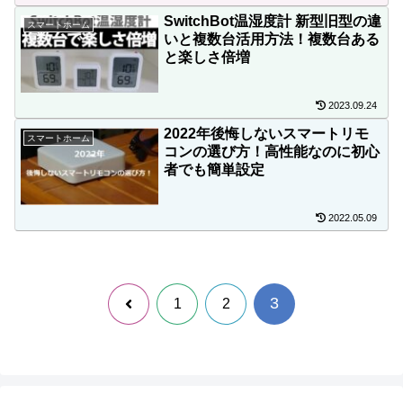
SwitchBot温湿度計 新型旧型の違
スマートホーム
いと複数台活用方法！複数台ある
と楽しさ倍増
2023.09.24
2022年後悔しないスマートリモ
スマートホーム
コンの選び方！高性能なのに初心
者でも簡単設定
2022.05.09
3
前
1
2
へ